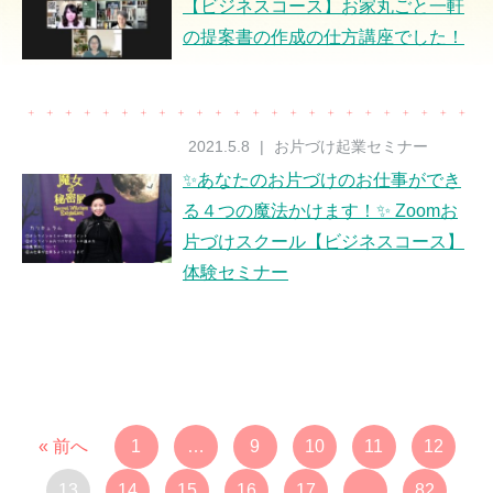
【ビジネスコース】お家丸ごと一軒
の提案書の作成の仕方講座でした！
2021.5.8
|
お片づけ起業セミナー
✨あなたのお片づけのお仕事ができ
る４つの魔法かけます！✨ Zoomお
片づけスクール【ビジネスコース】
体験セミナー
« 前へ
1
…
9
10
11
12
13
14
15
16
17
…
82