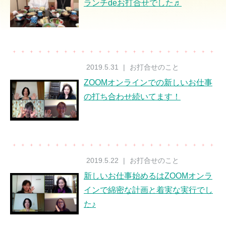
ランチdeお打合せでした♬
2019.5.31
|
お打合せのこと
ZOOMオンラインでの新しいお仕事
の打ち合わせ続いてます！
2019.5.22
|
お打合せのこと
新しいお仕事始めるはZOOMオンラ
インで綿密な計画と着実な実行でし
た♪