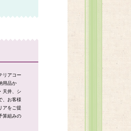
テリアコー
納用品か
・天井、シ
で、お客様
リアをご提
予算組みの
。