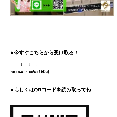
今すぐこちらから受け取る！
▶
↓ ↓ ↓
https://lin.ee/ud69Kuj
もしくはQRコードを読み取ってね
▶