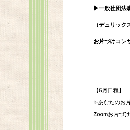
▶一般社団法事
（デュリック
お片づけコン
【5月日程】
✨あなたのお
Zoomお片