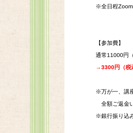
※全日程Zoo
【参加費】
通常11000
→3300円（
※万が一、講
全額ご返金いた
※銀行振り込