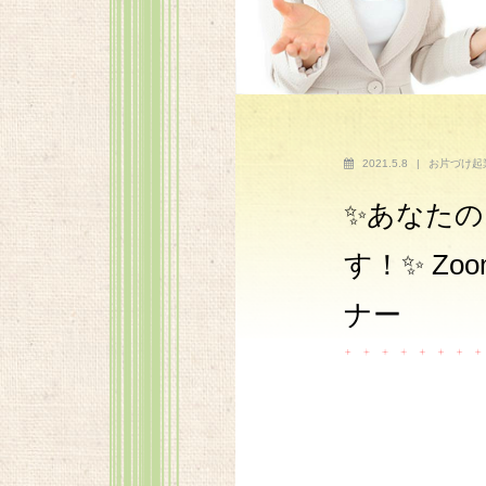
2021.5.8
|
お片づけ起
✨あなた
す！✨ Z
ナー