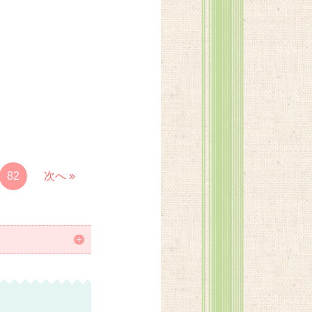
82
次へ »