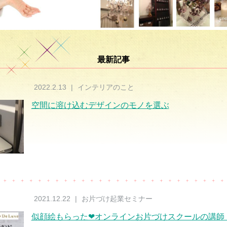
最新記事
2022.2.13
|
インテリアのこと
空間に溶け込むデザインのモノを選ぶ
2021.12.22
|
お片づけ起業セミナー
似顔絵もらった❤オンラインお片づけスクールの講師