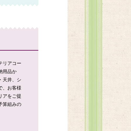
テリアコー
納用品か
・天井、シ
で、お客様
リアをご提
予算組みの
。