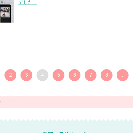
でした！
2
3
4
5
6
7
8
…
ぶ