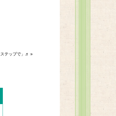
ーステップで」♬
»