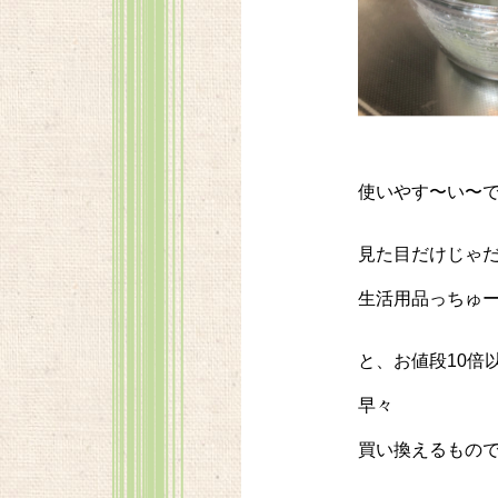
使いやす〜い〜
見た目だけじゃ
生活用品っちゅ
と、お値段10倍
早々
買い換えるもの