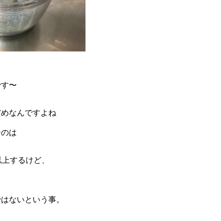
です〜
だめなんですよね
ーのは
以上するけど、
ではないという事。