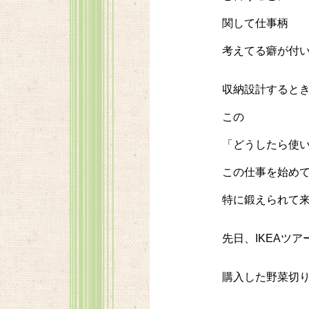
関して仕事柄
考えてる癖が付
収納設計すると
この
「どうしたら使
この仕事を始め
特に鍛えられて
先日、IKEAツ
購入した野菜切