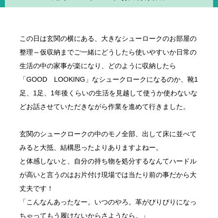
この日は玄関の横にある、大きなシューロークのお部屋の
整理～仮収納までご一緒にどうしたら使いやすいか日常の
生活の中の家事が楽になり、どのように収納したら
「GOOD LOOKING」なシュークロークになるのか、靴1
足、1足、1年後くらいの生活を見越して使うか使わないな
どお話させていただきながら作業を進めて行きました。
玄関のシュークロークの中のモノ全部、出して床に並べて
みると大抵、結構思ったよりありますよねー。
と体感しないと、自分の持ち物を処分するなんてハードル
が高いと言うのはお片付け現場では当たり前の事だから大
丈夫です！
「こんなんあったなー。いつのやろ。革がびりびりになっ
ちゃってもう履けないからさようなら。」