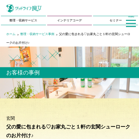
menu
整理・収納サービス
インテリアコーデ
セミナー
ホーム
整理・収納サービス事例
父の愛に包まれる♡お家丸ごと１軒の玄関シューロ
ークのお片付け♪
お客様の事例
玄関
父の愛に包まれる♡お家丸ごと１軒の玄関シューローク
のお片付け♪