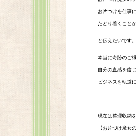
お片づけを仕事
たどり着くこと
と伝えたいです
本当に奇跡のご
自分の直感を信
ビジネスを軌道
現在は整理収納
【お片づけ魔女