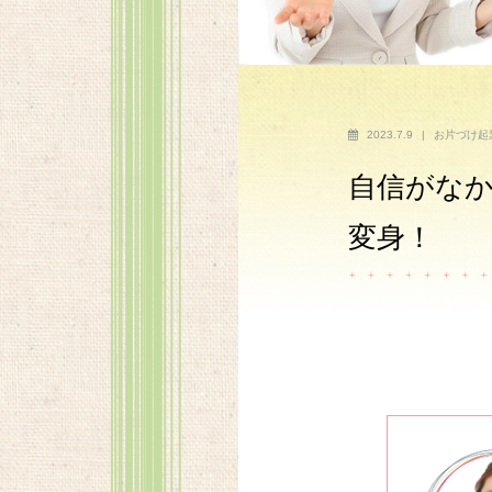
2023.7.9
|
お片づけ起
自信がな
変身！