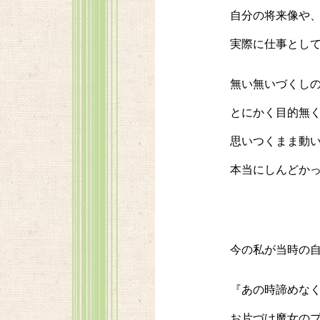
自分の将来像や
実際に仕事とし
無い無いづくし
とにかく目的無
思いつくまま動
本当にしんどか
今の私が当時の
『あの時諦めな
お片づけ魔女の