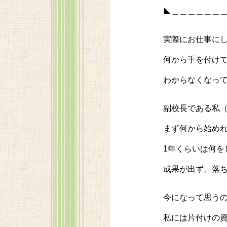
◣＿＿＿＿＿＿
実際にお仕事に
何から手を付け
わからなくなっ
副校長である私
まず何から始め
1年くらいは何を
成果が出ず、落
今になって思う
私には片付けの