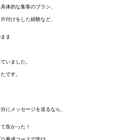
、具体的な集客のプラン、
て片付けをした経験など、
のまま
く
いていました。
ったです。
自分にメッセージを送るなら、
くて良かった！
プロ養成コースで学び、