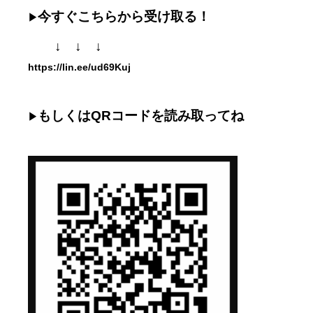
今すぐこちらから受け取る！
▶
↓ ↓ ↓
https://lin.ee/ud69Kuj
もしくはQRコードを読み取ってね
▶