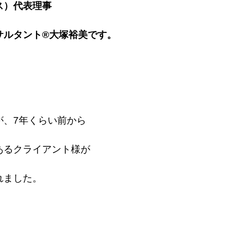
ス）代表理事
サルタント®大塚裕美です。
が、7年くらい前から
ある
クライアント様が
れました。