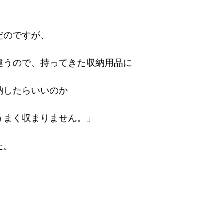
だのですが、
違うので、
持ってきた収納用品に
納したらいいのか
うまく収まりません。」
た。