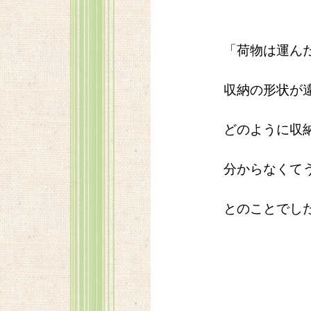
「荷物は運ん
収納の形状が
どのように
収
分からなくて
とのことでし