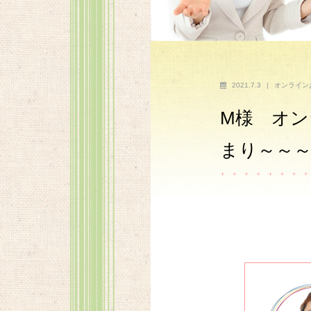
2021.7.3
|
オンライン
M様 オ
まり～～