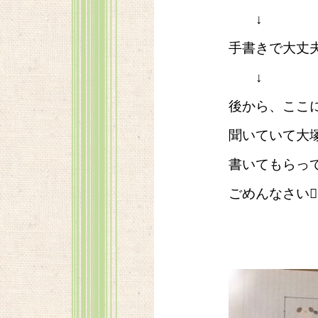
↓
手書きで大丈
↓
後から、ここ
聞いていて大
書いてもらっ
ごめんなさい🙇‍♀