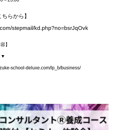
こちらから】
nd.com/stepmail/kd.php?no=bsrJqOvk
内容】
 ▼
azuke-school-deluxe.com/lp_b/business/