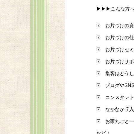
▶▶▶こんな方
☑ お片づけの
☑ お片づけの
☑ お片づけセ
☑ お片づけサ
☑ 集客はどう
☑ ブログやSN
☑ コンスタン
☑ なかなか収
☑ お家丸ごと
など！