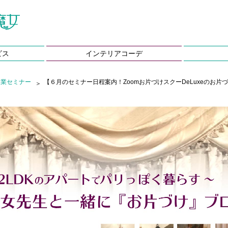
ビス
インテリアコーデ
起業セミナー
【６月のセミナー日程案内！Zoomお片づけスクーDeLuxeのお