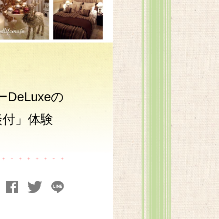
eLuxeの
談付」体験