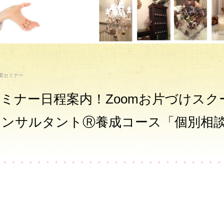
業セミナー
ミナー日程案内！Zoomお片づけスクーD
コンサルタントⓇ養成コース「個別相
】