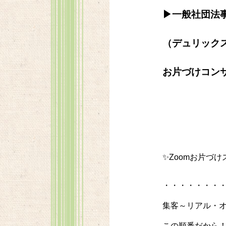
▶一般社団法事
（デュリック
お片づけコン
✨Zoomお片づ
・・・・・・・
集客～リアル・
この順番だから