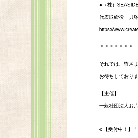
●（株）SEASID
代表取締役 貝
https://www.creat
＊＊＊＊＊＊＊
それでは、皆さ
お待ちしておりま
【主催】
一般社団法人お片
«
【受付中！】「