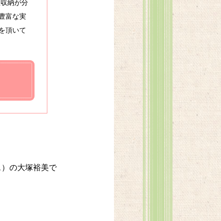
理収納が分
豊富な実
を頂いて
ス）の大塚裕美で