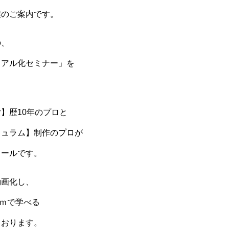
程のご案内です。
の、
ュアル化セミナー」を
】歴10年のプロと
キュラム】制作のプロが
クールです。
動画化し、
oｍで学べる
ております。