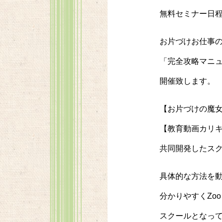
無料セミナー日
お片づけお仕事
「完全攻略マニ
開催致します。
【お片づけの魔女
【教育動画カリ
共同開発したス
具体的な方法を
分かりやすくZo
スクールとなっ