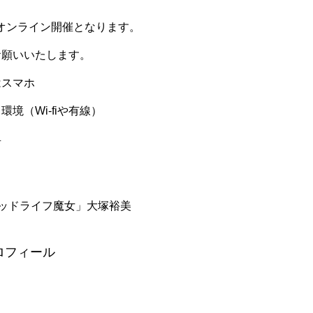
のオンライン開催となります。
お願いいたします。
はスマホ
境（Wi-fiや有線）
具
ッドライフ魔女」大塚裕美
ロフィール