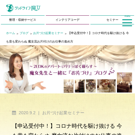
menu
整理・収納サービス
インテリアコーデ
セミナー
ホーム
ブログ
お片づけ起業セミナー
【申込受付中！】コロナ時代を駆け抜ける 今
も昔も変わらぬ 魔女流お片付けのお仕事の進め方
2020.9.2
|
お片づけ起業セミナー
【申込受付中！】コロナ時代を駆け抜ける 今