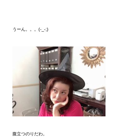
うーん。。。(-_-;)
腹立つのりだわ。