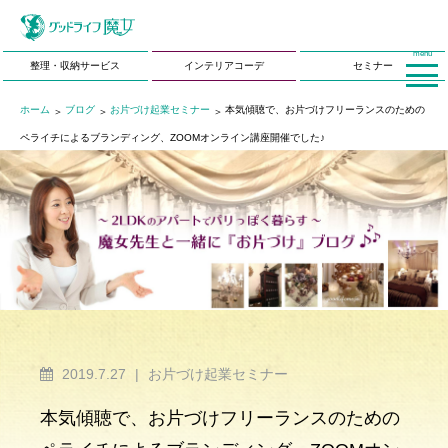
menu
整理・収納サービス
インテリアコーデ
セミナー
ホーム
ブログ
お片づけ起業セミナー
本気傾聴で、お片づけフリーランスのための
ペライチによるブランディング、ZOOMオンライン講座開催でした♪
2019.7.27
|
お片づけ起業セミナー
本気傾聴で、お片づけフリーランスのための