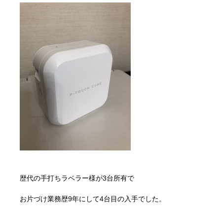
歴代の手打ちラベラー様が3台所有で
お片づけ業務歴9年にして4台目の入手でした。