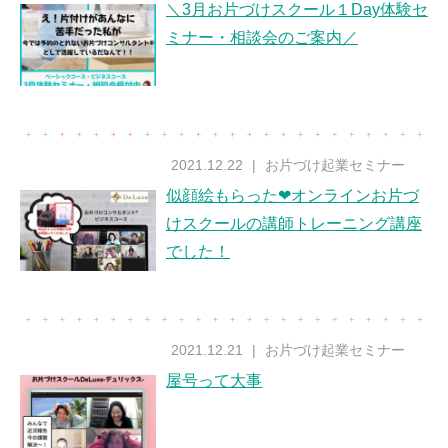
＼3月お片づけスクール１Day体験セ
ミナー・相談会のご案内／
2021.12.22
|
お片づけ起業セミナー
似顔絵もらった❤オンラインお片づ
けスクールの講師トレーニング講座
でした！
2021.12.21
|
お片づけ起業セミナー
屋号って大事