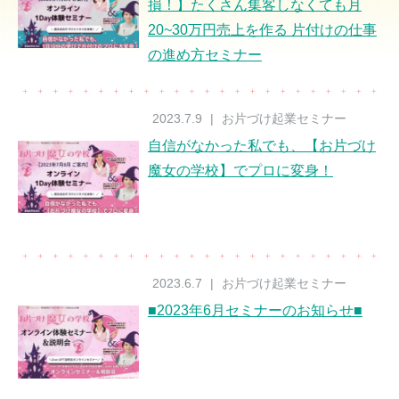
損！】たくさん集客しなくても月
20~30万円売上を作る 片付けの仕事
の進め方セミナー
2023.7.9
|
お片づけ起業セミナー
自信がなかった私でも、【お片づけ
魔女の学校】でプロに変身！
2023.6.7
|
お片づけ起業セミナー
■2023年6月セミナーのお知らせ■