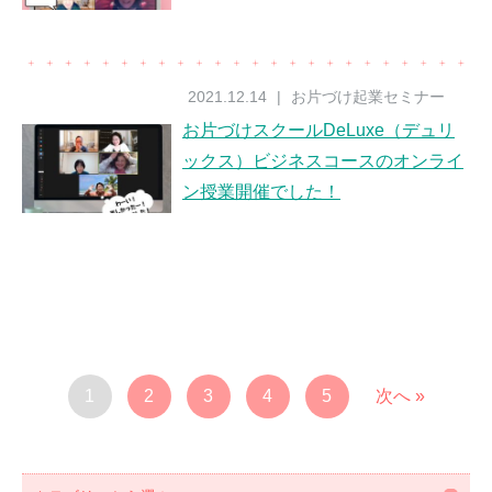
2021.12.14
|
お片づけ起業セミナー
お片づけスクールDeLuxe（デュリ
ックス）ビジネスコースのオンライ
ン授業開催でした！
1
2
3
4
5
次へ »