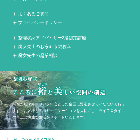
よくあるご質問
プライバシーポリシー
整理収納アドバイザー2級認定講座
魔女先生のお家de収納教室
魔女先生の起業相談
関西から東海エリアを中心とした全国に対応させていただいており
ます。お客様とのコミュニケーションを大切にし、ライフスタイル
の向上と快適な生活をサポートいたします。
お片付けのグッドライフ魔女