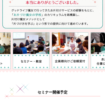
セミナー開催予定